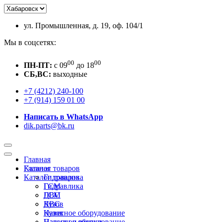
ул. Промышленная, д. 19, оф. 104/1
Мы в соцсетях:
00
00
ПН-ПТ:
c 09
до 18
СБ,ВС:
выходные
+7 (4212) 240-100
+7 (914) 159 01 00
Написать в WhatsApp
dik.parts@bk.ru
Главная
Каталог товаров
Главная
Каталог товаров
Гидравлика
ГСМ
Гидравлика
ДВС
ГСМ
Кузов
ДВС
Навесное оборудование
Кузов
Пальцы и втулки
Навесное оборудование