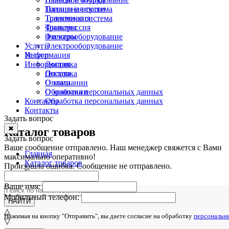
Топливная система
Пальцы и втулки
Трансмиссия
Топливная система
Фильтры
Трансмиссия
Электрооборудование
Фильтры
Услуги
Электрооборудование
Информация
Услуги
Информация
Доставка
Оплата
Доставка
О компании
Оплата
Обработка персональных данных
О компании
Контакты
Обработка персональных данных
Контакты
Задать вопрос
✖
Каталог товаров
Задать вопрос
Ваше сообщение отправлено. Наш менеджер свяжется с Вами
Главная
максимально оперативно!
Каталог товаров
Произошла ошибка. Сообщение не отправлено.
Гидравлика
Ваше имя:
Мобильный телефон:
НАЙТИ
△
Нажимая на кнопку "Отправить", вы даете согласие на обработку
персональн
▽