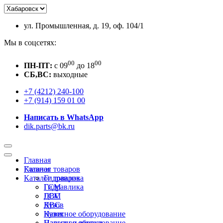
ул. Промышленная, д. 19, оф. 104/1
Мы в соцсетях:
00
00
ПН-ПТ:
c 09
до 18
СБ,ВС:
выходные
+7 (4212) 240-100
+7 (914) 159 01 00
Написать в WhatsApp
dik.parts@bk.ru
Главная
Каталог товаров
Главная
Каталог товаров
Гидравлика
ГСМ
Гидравлика
ДВС
ГСМ
Кузов
ДВС
Навесное оборудование
Кузов
Пальцы и втулки
Навесное оборудование