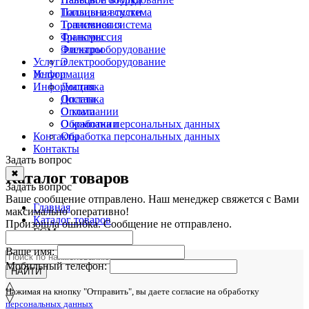
Топливная система
Пальцы и втулки
Трансмиссия
Топливная система
Фильтры
Трансмиссия
Электрооборудование
Фильтры
Услуги
Электрооборудование
Информация
Услуги
Информация
Доставка
Оплата
Доставка
О компании
Оплата
Обработка персональных данных
О компании
Контакты
Обработка персональных данных
Контакты
Задать вопрос
✖
Каталог товаров
Задать вопрос
Ваше сообщение отправлено. Наш менеджер свяжется с Вами
Главная
максимально оперативно!
Каталог товаров
Произошла ошибка. Сообщение не отправлено.
ГСМ
Ваше имя:
Мобильный телефон:
НАЙТИ
△
Нажимая на кнопку "Отправить", вы даете согласие на обработку
▽
персональных данных