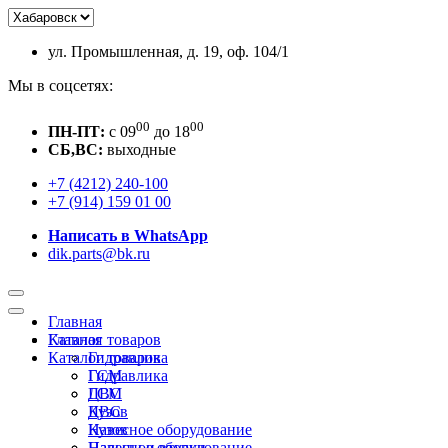
ул. Промышленная, д. 19, оф. 104/1
Мы в соцсетях:
00
00
ПН-ПТ:
c 09
до 18
СБ,ВС:
выходные
+7 (4212) 240-100
+7 (914) 159 01 00
Написать в WhatsApp
dik.parts@bk.ru
Главная
Каталог товаров
Главная
Каталог товаров
Гидравлика
ГСМ
Гидравлика
ДВС
ГСМ
Кузов
ДВС
Навесное оборудование
Кузов
Пальцы и втулки
Навесное оборудование