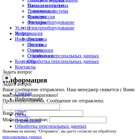
Топливная система
Пальцы и втулки
Трансмиссия
Топливная система
Фильтры
Трансмиссия
Электрооборудование
Фильтры
Услуги
Электрооборудование
Информация
Услуги
Информация
Доставка
Оплата
Доставка
О компании
Оплата
Обработка персональных данных
О компании
Контакты
Обработка персональных данных
Контакты
Задать вопрос
✖
Информация
Задать вопрос
Ваше сообщение отправлено. Наш менеджер свяжется с Вами
Главная
максимально оперативно!
Информация
Произошла ошибка. Сообщение не отправлено.
Доставка
Ваше имя:
Оплата
Мобильный телефон:
О компании
Обработка персональных данных
Нажимая на кнопку "Отправить", вы даете согласие на обработку
персональных данных