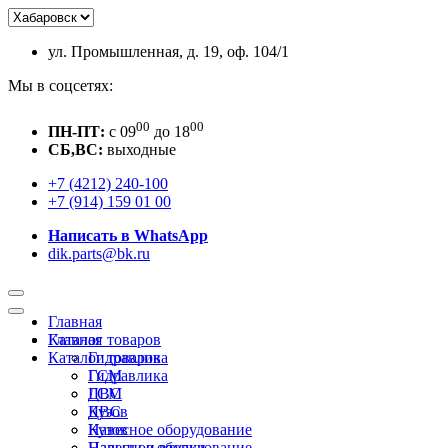
ул. Промышленная, д. 19, оф. 104/1
Мы в соцсетях:
00
00
ПН-ПТ:
c 09
до 18
СБ,ВС:
выходные
+7 (4212) 240-100
+7 (914) 159 01 00
Написать в WhatsApp
dik.parts@bk.ru
Главная
Каталог товаров
Главная
Каталог товаров
Гидравлика
ГСМ
Гидравлика
ДВС
ГСМ
Кузов
ДВС
Навесное оборудование
Кузов
Пальцы и втулки
Навесное оборудование