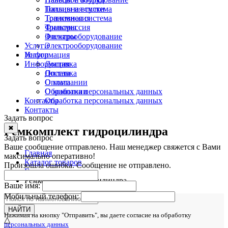
Топливная система
Пальцы и втулки
Трансмиссия
Топливная система
Фильтры
Трансмиссия
Электрооборудование
Фильтры
Услуги
Электрооборудование
Информация
Услуги
Информация
Доставка
Оплата
Доставка
О компании
Оплата
Обработка персональных данных
О компании
Контакты
Обработка персональных данных
Контакты
Задать вопрос
✖
Ремкомплект гидроцилиндра
Задать вопрос
Ваше сообщение отправлено. Наш менеджер свяжется с Вами
Главная
максимально оперативно!
Каталог товаров
Произошла ошибка. Сообщение не отправлено.
Гидравлика
Ремкомплект гидроцилиндра
Ваше имя:
Мобильный телефон:
НАЙТИ
Нажимая на кнопку "Отправить", вы даете согласие на обработку
△
персональных данных