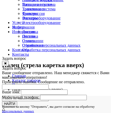
Топливная система
Пальцы и втулки
Трансмиссия
Топливная система
Фильтры
Трансмиссия
Электрооборудование
Фильтры
Услуги
Электрооборудование
Информация
Услуги
Информация
Доставка
Оплата
Доставка
О компании
Оплата
Обработка персональных данных
О компании
Контакты
Обработка персональных данных
Контакты
Задать вопрос
✖
Палец (стрела каретка вверх)
Задать вопрос
Ваше сообщение отправлено. Наш менеджер свяжется с Вами
Главная
максимально оперативно!
Каталог товаров
Произошла ошибка. Сообщение не отправлено.
Пальцы и втулки
Палец (стрела каретка вверх)
Ваше имя:
Мобильный телефон:
НАЙТИ
Нажимая на кнопку "Отправить", вы даете согласие на обработку
△
персональных данных