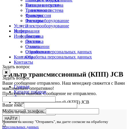
Топливная система
Пальцы и втулки
Трансмиссия
Топливная система
Фильтры
Трансмиссия
Электрооборудование
Фильтры
Услуги
Электрооборудование
Информация
Услуги
Информация
Доставка
Оплата
Доставка
О компании
Оплата
Обработка персональных данных
О компании
Контакты
Обработка персональных данных
Контакты
Задать вопрос
✖
Фильтр трансмиссионный (КПП) JCB
Задать вопрос
Ваше сообщение отправлено. Наш менеджер свяжется с Вами
Главная
максимально оперативно!
Каталог товаров
Произошла ошибка. Сообщение не отправлено.
Фильтры
Фильтр трансмиссионный (КПП) JCB
Ваше имя:
Мобильный телефон:
НАЙТИ
Нажимая на кнопку "Отправить", вы даете согласие на обработку
△
персональных данных