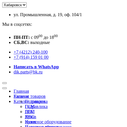
ул. Промышленная, д. 19, оф. 104/1
Мы в соцсетях:
00
00
ПН-ПТ:
c 09
до 18
СБ,ВС:
выходные
+7 (4212) 240-100
+7 (914) 159 01 00
Написать в WhatsApp
dik.parts@bk.ru
Главная
Каталог товаров
Главная
Каталог товаров
Гидравлика
ГСМ
Гидравлика
ДВС
ГСМ
Кузов
ДВС
Навесное оборудование
Кузов
Пальцы и втулки
Навесное оборудование