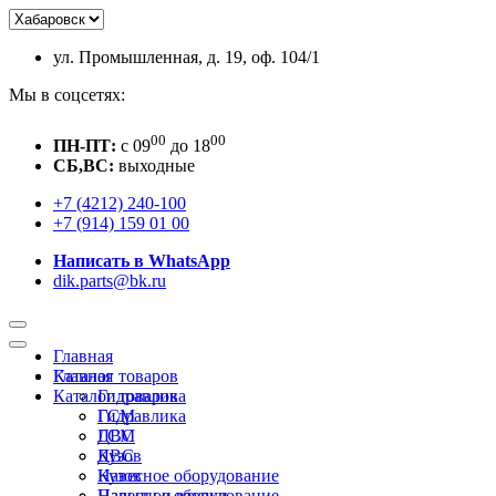
ул. Промышленная, д. 19, оф. 104/1
Мы в соцсетях:
00
00
ПН-ПТ:
c 09
до 18
СБ,ВС:
выходные
+7 (4212) 240-100
+7 (914) 159 01 00
Написать в WhatsApp
dik.parts@bk.ru
Главная
Каталог товаров
Главная
Каталог товаров
Гидравлика
ГСМ
Гидравлика
ДВС
ГСМ
Кузов
ДВС
Навесное оборудование
Кузов
Пальцы и втулки
Навесное оборудование