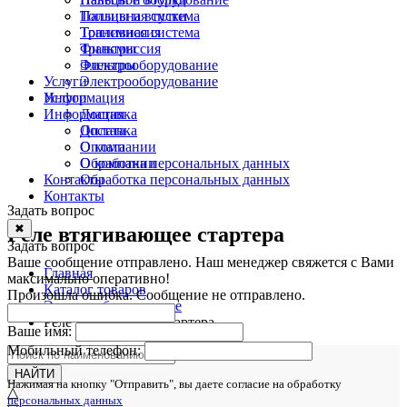
Топливная система
Пальцы и втулки
Трансмиссия
Топливная система
Фильтры
Трансмиссия
Электрооборудование
Фильтры
Услуги
Электрооборудование
Информация
Услуги
Информация
Доставка
Оплата
Доставка
О компании
Оплата
Обработка персональных данных
О компании
Контакты
Обработка персональных данных
Контакты
Задать вопрос
✖
Реле втягивающее стартера
Задать вопрос
Ваше сообщение отправлено. Наш менеджер свяжется с Вами
Главная
максимально оперативно!
Каталог товаров
Произошла ошибка. Сообщение не отправлено.
Электрооборудование
Реле втягивающее стартера
Ваше имя:
Мобильный телефон:
НАЙТИ
Нажимая на кнопку "Отправить", вы даете согласие на обработку
△
персональных данных