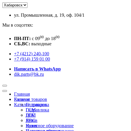
ул. Промышленная, д. 19, оф. 104/1
Мы в соцсетях:
00
00
ПН-ПТ:
c 09
до 18
СБ,ВС:
выходные
+7 (4212) 240-100
+7 (914) 159 01 00
Написать в WhatsApp
dik.parts@bk.ru
Главная
Каталог товаров
Главная
Каталог товаров
Гидравлика
ГСМ
Гидравлика
ДВС
ГСМ
Кузов
ДВС
Навесное оборудование
Кузов
Пальцы и втулки
Навесное оборудование