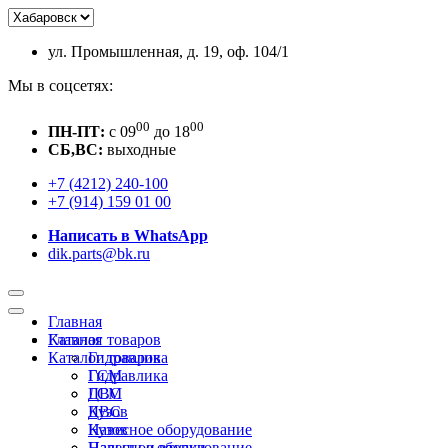
ул. Промышленная, д. 19, оф. 104/1
Мы в соцсетях:
00
00
ПН-ПТ:
c 09
до 18
СБ,ВС:
выходные
+7 (4212) 240-100
+7 (914) 159 01 00
Написать в WhatsApp
dik.parts@bk.ru
Главная
Каталог товаров
Главная
Каталог товаров
Гидравлика
ГСМ
Гидравлика
ДВС
ГСМ
Кузов
ДВС
Навесное оборудование
Кузов
Пальцы и втулки
Навесное оборудование