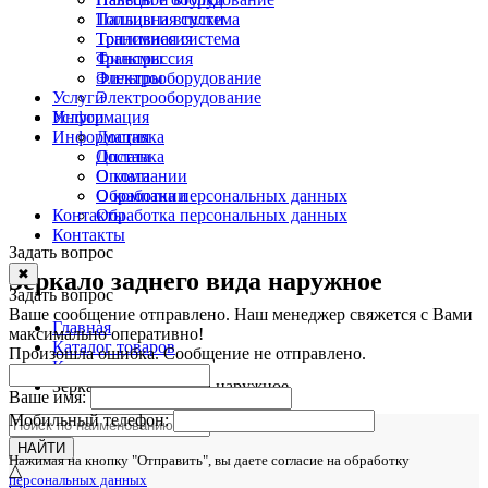
Топливная система
Пальцы и втулки
Трансмиссия
Топливная система
Фильтры
Трансмиссия
Электрооборудование
Фильтры
Услуги
Электрооборудование
Информация
Услуги
Информация
Доставка
Оплата
Доставка
О компании
Оплата
Обработка персональных данных
О компании
Контакты
Обработка персональных данных
Контакты
Задать вопрос
✖
Зеркало заднего вида наружное
Задать вопрос
Ваше сообщение отправлено. Наш менеджер свяжется с Вами
Главная
максимально оперативно!
Каталог товаров
Произошла ошибка. Сообщение не отправлено.
Кузов
Зеркало заднего вида наружное
Ваше имя:
Мобильный телефон:
НАЙТИ
Нажимая на кнопку "Отправить", вы даете согласие на обработку
△
персональных данных