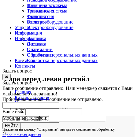
Топливная система
Пальцы и втулки
Трансмиссия
Топливная система
Фильтры
Трансмиссия
Электрооборудование
Фильтры
Услуги
Электрооборудование
Информация
Услуги
Информация
Доставка
Оплата
Доставка
О компании
Оплата
Обработка персональных данных
О компании
Контакты
Обработка персональных данных
Контакты
Задать вопрос
✖
Фара перед левая рестайл
Задать вопрос
Ваше сообщение отправлено. Наш менеджер свяжется с Вами
Главная
максимально оперативно!
Каталог товаров
Произошла ошибка. Сообщение не отправлено.
Кузов
Фара перед левая рестайл
Ваше имя:
Мобильный телефон:
НАЙТИ
Нажимая на кнопку "Отправить", вы даете согласие на обработку
△
персональных данных