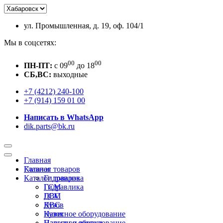
ул. Промышленная, д. 19, оф. 104/1
Мы в соцсетях:
00
00
ПН-ПТ:
c 09
до 18
СБ,ВС:
выходные
+7 (4212) 240-100
+7 (914) 159 01 00
Написать в WhatsApp
dik.parts@bk.ru
Главная
Каталог товаров
Главная
Каталог товаров
Гидравлика
ГСМ
Гидравлика
ДВС
ГСМ
Кузов
ДВС
Навесное оборудование
Кузов
Пальцы и втулки
Навесное оборудование