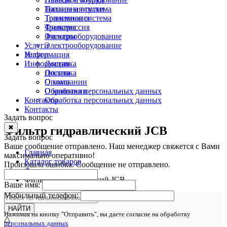
Топливная система
Пальцы и втулки
Трансмиссия
Топливная система
Фильтры
Трансмиссия
Электрооборудование
Фильтры
Услуги
Электрооборудование
Информация
Услуги
Информация
Доставка
Оплата
Доставка
О компании
Оплата
Обработка персональных данных
О компании
Контакты
Обработка персональных данных
Контакты
Задать вопрос
✖
Фильтр гидравлический JCB
Задать вопрос
Ваше сообщение отправлено. Наш менеджер свяжется с Вами
Главная
максимально оперативно!
Каталог товаров
Произошла ошибка. Сообщение не отправлено.
Фильтры
Фильтр гидравлический JCB
Ваше имя:
Мобильный телефон:
НАЙТИ
Нажимая на кнопку "Отправить", вы даете согласие на обработку
△
персональных данных