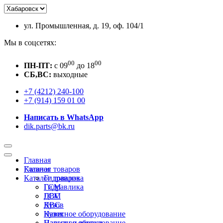
ул. Промышленная, д. 19, оф. 104/1
Мы в соцсетях:
00
00
ПН-ПТ:
c 09
до 18
СБ,ВС:
выходные
+7 (4212) 240-100
+7 (914) 159 01 00
Написать в WhatsApp
dik.parts@bk.ru
Главная
Каталог товаров
Главная
Каталог товаров
Гидравлика
ГСМ
Гидравлика
ДВС
ГСМ
Кузов
ДВС
Навесное оборудование
Кузов
Пальцы и втулки
Навесное оборудование